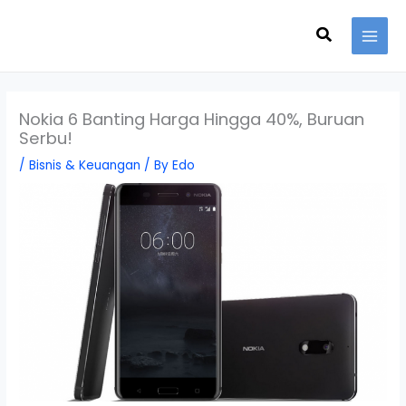
Skip
Search
to
content
Nokia 6 Banting Harga Hingga 40%, Buruan
Serbu!
/
Bisnis & Keuangan
/ By
Edo