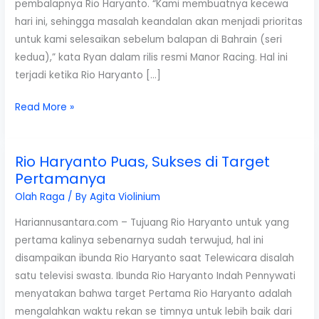
pembalapnya Rio Haryanto. “Kami membuatnya kecewa
hari ini, sehingga masalah keandalan akan menjadi prioritas
untuk kami selesaikan sebelum balapan di Bahrain (seri
kedua),” kata Ryan dalam rilis resmi Manor Racing. Hal ini
terjadi ketika Rio Haryanto […]
Bos
Read More »
Manor
Ungkap
Rio Haryanto Puas, Sukses di Target
Permintaan
Pertamanya
Maafnya
Membuat
Olah Raga
/ By
Agita Violinium
Rio
Hariannusantara.com – Tujuang Rio Haryanto untuk yang
Haryanto
pertama kalinya sebenarnya sudah terwujud, hal ini
Kecewa
disampaikan ibunda Rio Haryanto saat Telewicara disalah
satu televisi swasta. Ibunda Rio Haryanto Indah Pennywati
menyatakan bahwa target Pertama Rio Haryanto adalah
mengalahkan waktu rekan se timnya untuk lebih baik dari