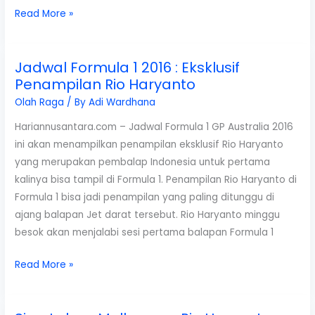
Video
Read More »
Rio
Haryanto
Jadwal Formula 1 2016 : Eksklusif
Lakukan
Penampilan Rio Haryanto
Kesalahan
Berbuah
Olah Raga
/ By
Adi Wardhana
Hukuman
Hariannusantara.com – Jadwal Formula 1 GP Australia 2016
Pinalti
ini akan menampilkan penampilan eksklusif Rio Haryanto
yang merupakan pembalap Indonesia untuk pertama
kalinya bisa tampil di Formula 1. Penampilan Rio Haryanto di
Formula 1 bisa jadi penampilan yang paling ditunggu di
ajang balapan Jet darat tersebut. Rio Haryanto minggu
besok akan menjalabi sesi pertama balapan Formula 1
Jadwal
Read More »
Formula
1