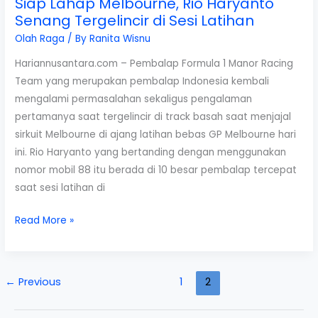
Siap Lahap Melbourne, Rio Haryanto
2016
Senang Tergelincir di Sesi Latihan
:
Eksklusif
Olah Raga
/ By
Ranita Wisnu
Penampilan
Hariannusantara.com – Pembalap Formula 1 Manor Racing
Rio
Team yang merupakan pembalap Indonesia kembali
Haryanto
mengalami permasalahan sekaligus pengalaman
pertamanya saat tergelincir di track basah saat menjajal
sirkuit Melbourne di ajang latihan bebas GP Melbourne hari
ini. Rio Haryanto yang bertanding dengan menggunakan
nomor mobil 88 itu berada di 10 besar pembalap tercepat
saat sesi latihan di
Siap
Read More »
Lahap
Melbourne,
Rio
←
Previous
1
2
Haryanto
Senang