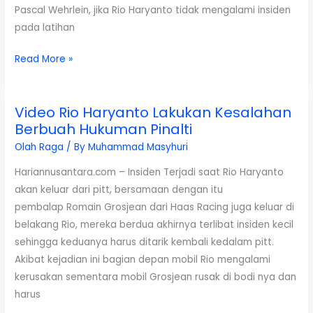
Pascal Wehrlein, jika Rio Haryanto tidak mengalami insiden
pada latihan
Rio
Read More »
Haryanto
Puas,
Video Rio Haryanto Lakukan Kesalahan
Sukses
Berbuah Hukuman Pinalti
di
Target
Olah Raga
/ By
Muhammad Masyhuri
Pertamanya
Hariannusantara.com – Insiden Terjadi saat Rio Haryanto
akan keluar dari pitt, bersamaan dengan itu
pembalap Romain Grosjean dari Haas Racing juga keluar di
belakang Rio, mereka berdua akhirnya terlibat insiden kecil
sehingga keduanya harus ditarik kembali kedalam pitt.
Akibat kejadian ini bagian depan mobil Rio mengalami
kerusakan sementara mobil Grosjean rusak di bodi nya dan
harus