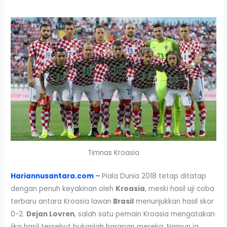
Timnas Kroasia
Hariannusantara.com
–
Piala Dunia 2018 tetap ditatap
dengan penuh keyakinan oleh
Kroasia
, meski hasil uji coba
terbaru antara Kroasia lawan
Brasil
menunjukkan hasil skor
0-2.
Dejan Lovren
, salah satu pemain Kroasia mengatakan
jika hasil tersebut bukanlah harapan mereka. Namun ia