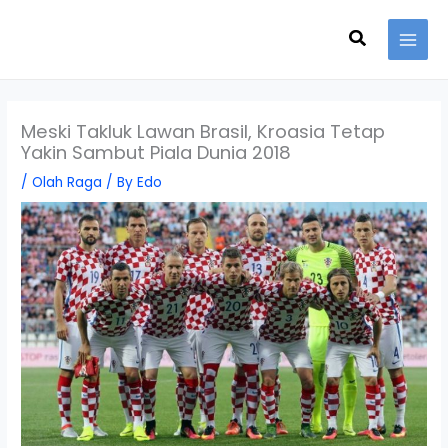
Skip
Search
to
content
Meski Takluk Lawan Brasil, Kroasia Tetap
Yakin Sambut Piala Dunia 2018
/
Olah Raga
/ By
Edo