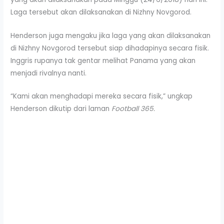
Laga tersebut akan dilaksanakan di Nizhny Novgorod.
Henderson juga mengaku jika laga yang akan dilaksanakan
di Nizhny Novgorod tersebut siap dihadapinya secara fisik.
Inggris rupanya tak gentar melihat Panama yang akan
menjadi rivalnya nanti.
“Kami akan menghadapi mereka secara fisik,” ungkap
Henderson dikutip dari laman
Football 365.