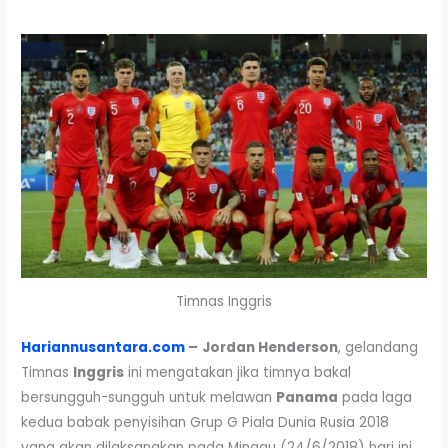
Timnas Inggris
Hariannusantara.com
–
Jordan Henderson
, gelandang
Timnas
Inggris
ini mengatakan jika timnya bakal
bersungguh-sungguh untuk melawan
Panama
pada laga
kedua babak penyisihan Grup G Piala Dunia Rusia 2018
yang akan dilaksanakan pada Minggu (24/6/2018) hari ini.