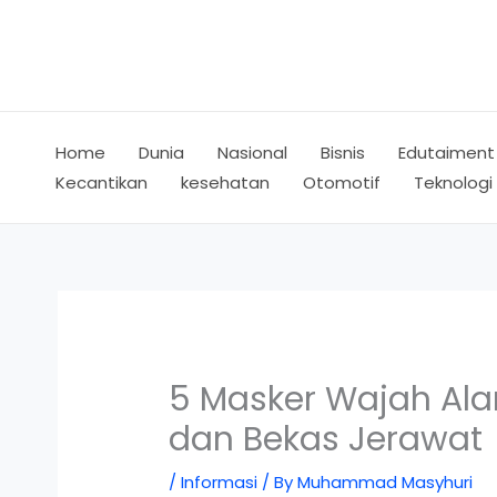
Skip
to
content
Home
Dunia
Nasional
Bisnis
Edutaiment
Kecantikan
kesehatan
Otomotif
Teknologi
5 Masker Wajah Ala
dan Bekas Jerawat
/
Informasi
/ By
Muhammad Masyhuri