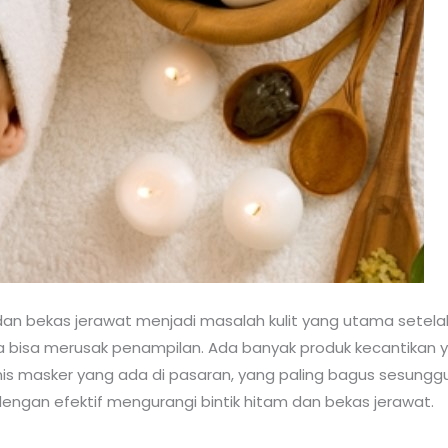
 dan bekas jerawat menjadi masalah kulit yang utama setel
 bisa merusak penampilan. Ada banyak produk kecantikan y
nis masker yang ada di pasaran, yang paling bagus sesunggu
engan efektif mengurangi bintik hitam dan bekas jerawat.