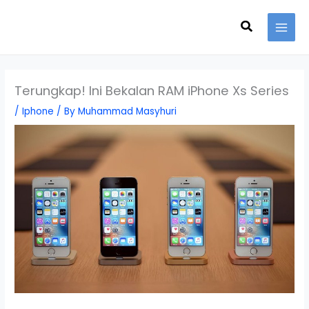
Skip
Search
to
content
Terungkap! Ini Bekalan RAM iPhone Xs Series
/
Iphone
/ By
Muhammad Masyhuri