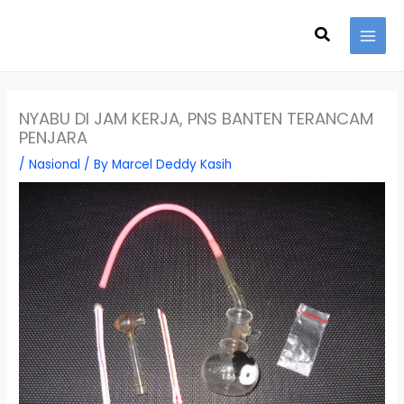
Skip
Search
to
content
NYABU DI JAM KERJA, PNS BANTEN TERANCAM
PENJARA
/
Nasional
/ By
Marcel Deddy Kasih