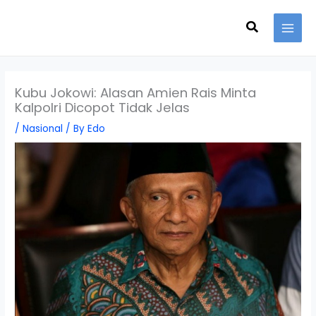
Skip
Search
to
content
Kubu Jokowi: Alasan Amien Rais Minta
Kalpolri Dicopot Tidak Jelas
/
Nasional
/ By
Edo