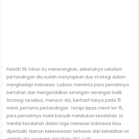
Pelatih 55 tahun itu menerangkan, sebetulnya sebelum
pertandingan dia sudah menyiapkan dua strategi dalam
menghadapi Indonesia. Ludovic meminta para pemainnya
bertahan dan mengandalkan serangan-serangan balik.
Strategi tersebut, menurut dia, berhasil hanya pada 15
menit pertama pertandingan. Tetapi lepas menit ke-15,
para pemainnya mulai banyak melakukan kesalahan. Ia
menilai kesalahan dalam laga melawan Indonesia bisa
diperbaiki. Namun kekecewaan terbesar dari kekalahan ini