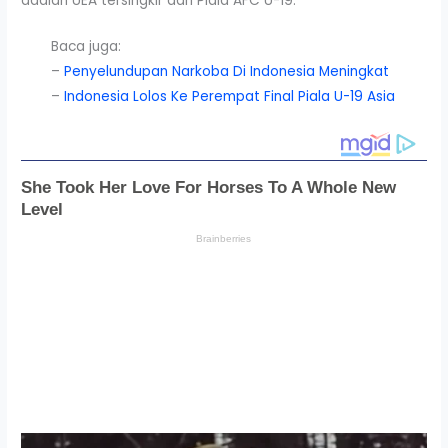
adalah UEA tersingkir dari Piala AFC U-19.
Baca juga:
–
Penyelundupan Narkoba Di Indonesia Meningkat
–
Indonesia Lolos Ke Perempat Final Piala U-19 Asia