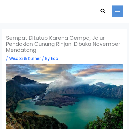
Skip
Search
to
content
Sempat Ditutup Karena Gempa, Jalur
Pendakian Gunung Rinjani Dibuka November
Mendatang
/
Wisata & Kuliner
/ By
Edo