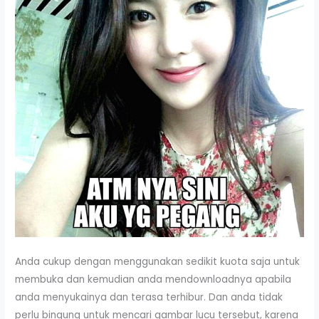
Anda cukup dengan menggunakan sedikit kuota saja untuk
membuka dan kemudian anda mendownloadnya apabila
anda menyukainya dan terasa terhibur. Dan anda tidak
perlu bingung untuk mencari gambar lucu tersebut, karena