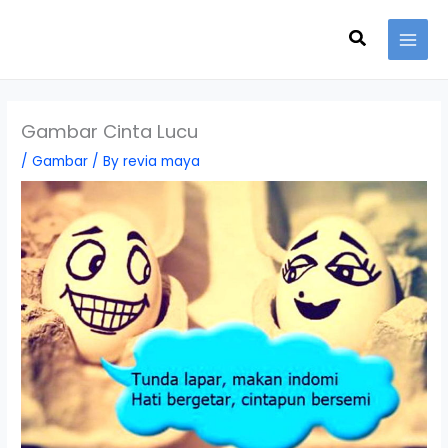
Skip
Search
to
content
Gambar Cinta Lucu
/
Gambar
/ By
revia maya