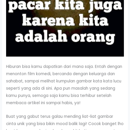
Hiburan bisa kamu dapatkan dari mana saja. Entah dengan
menonton film komedi, bercanda dengan keluarga dan
sahabat, sampai melihat kumpulan gambar kata kata lucu
seperti yang ada di sini. Apa pun masalah yang sedang
kamu punya, semoga saja kamu bisa terhibur setelah
membaca artikel ini sampai habis, ya!
Buat yang gabut terus galau mending liat-liat gambar
cinta unik yang bisa bikin mood balik lagi! Cocok banget lho