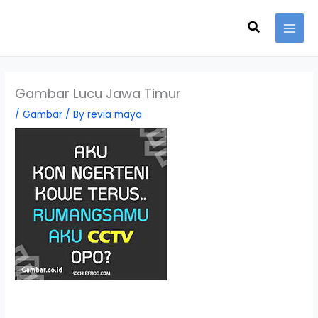
Skip
Search
to
content
Gambar Lucu Jawa Timur
/
Gambar
/ By
revia maya