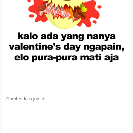
Gambar lucu jomlo11