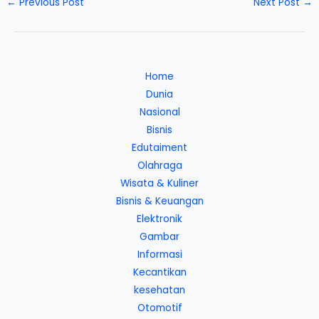
←
Previous Post
Next Post
→
Home
Dunia
Nasional
Bisnis
Edutaiment
Olahraga
Wisata & Kuliner
Bisnis & Keuangan
Elektronik
Gambar
Informasi
Kecantikan
kesehatan
Otomotif