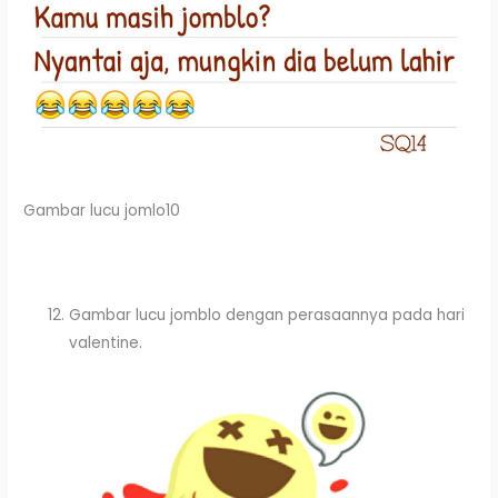
Gambar lucu jomlo10
Gambar lucu jomblo dengan perasaannya pada hari
valentine.