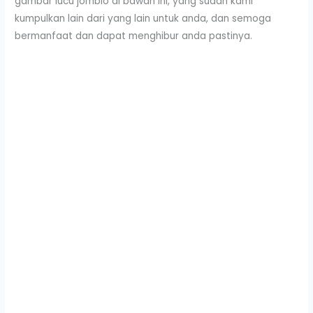
gambar lucu jomblo di bawah ini, yang sudah kami
kumpulkan lain dari yang lain untuk anda, dan semoga
bermanfaat dan dapat menghibur anda pastinya.