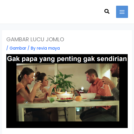
Skip
Search
to
content
GAMBAR LUCU JOMLO
/
Gambar
/ By
revia maya