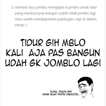
Gambar lucu jomblo mengajak si jomblo untuk tidur
yang nantinya pas bangun sudah tidak jomblo lagi
atau sudah mendapatkan pasangan, tapi di dalam
mimpi J