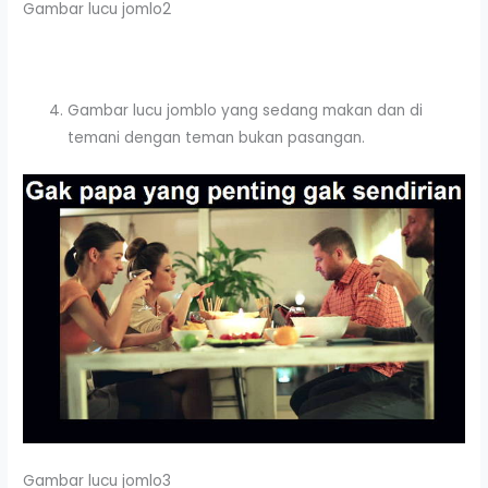
Gambar lucu jomlo2
Gambar lucu jomblo yang sedang makan dan di
temani dengan teman bukan pasangan.
Gambar lucu jomlo3