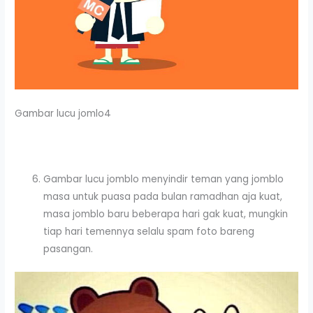
Gambar lucu jomlo4
Gambar lucu jomblo menyindir teman yang jomblo
masa untuk puasa pada bulan ramadhan aja kuat,
masa jomblo baru beberapa hari gak kuat, mungkin
tiap hari temennya selalu spam foto bareng
pasangan.