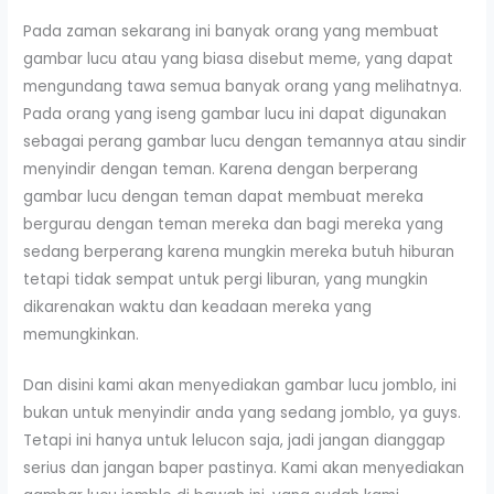
Pada zaman sekarang ini banyak orang yang membuat
gambar lucu atau yang biasa disebut meme, yang dapat
mengundang tawa semua banyak orang yang melihatnya.
Pada orang yang iseng gambar lucu ini dapat digunakan
sebagai perang gambar lucu dengan temannya atau sindir
menyindir dengan teman. Karena dengan berperang
gambar lucu dengan teman dapat membuat mereka
bergurau dengan teman mereka dan bagi mereka yang
sedang berperang karena mungkin mereka butuh hiburan
tetapi tidak sempat untuk pergi liburan, yang mungkin
dikarenakan waktu dan keadaan mereka yang
memungkinkan.
Dan disini kami akan menyediakan gambar lucu jomblo, ini
bukan untuk menyindir anda yang sedang jomblo, ya guys.
Tetapi ini hanya untuk lelucon saja, jadi jangan dianggap
serius dan jangan baper pastinya. Kami akan menyediakan