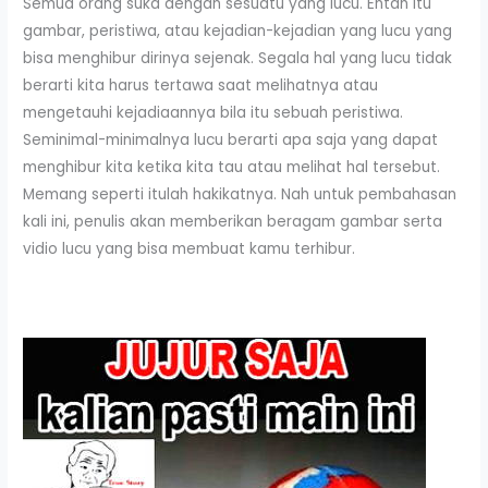
Semua orang suka dengan sesuatu yang lucu. Entah itu
gambar, peristiwa, atau kejadian-kejadian yang lucu yang
bisa menghibur dirinya sejenak. Segala hal yang lucu tidak
berarti kita harus tertawa saat melihatnya atau
mengetauhi kejadiaannya bila itu sebuah peristiwa.
Seminimal-minimalnya lucu berarti apa saja yang dapat
menghibur kita ketika kita tau atau melihat hal tersebut.
Memang seperti itulah hakikatnya. Nah untuk pembahasan
kali ini, penulis akan memberikan beragam gambar serta
vidio lucu yang bisa membuat kamu terhibur.