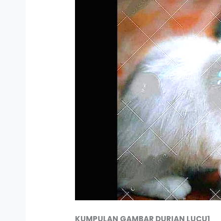
KUMPULAN GAMBAR DURIAN LUCU1