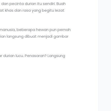
an pecinta durian itu sendiri. Buah
gat khas dan rasa yang begitu lezat
a manusia, beberapa hewan pun pernah
dian langsung dibuat menjadi gambar
r durian lucu. Penasaran? Langsung