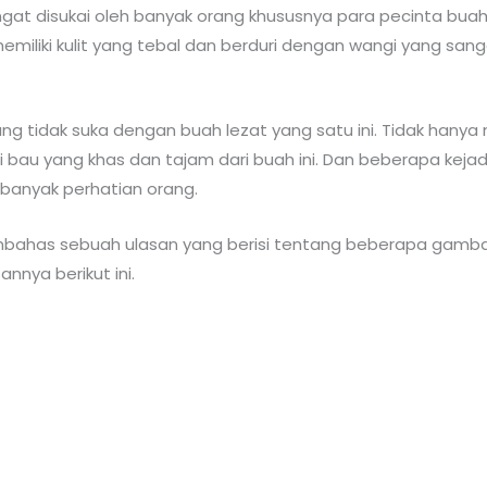
gat disukai oleh banyak orang khususnya para pecinta buah d
memiliki kulit yang tebal dan berduri dengan wangi yang san
g tidak suka dengan buah lezat yang satu ini. Tidak hany
bau yang khas dan tajam dari buah ini. Dan beberapa keja
banyak perhatian orang.
 membahas sebuah ulasan yang berisi tentang beberapa gamba
nnya berikut ini.