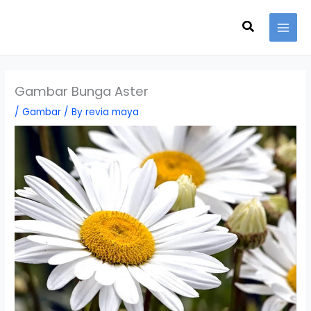
Skip
Search
to
content
Gambar Bunga Aster
/
Gambar
/ By
revia maya