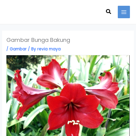
Skip
Search
to
content
Gambar Bunga Bakung
/
Gambar
/ By
revia maya