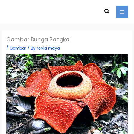
Skip
Search
to
content
Gambar Bunga Bangkai
/
Gambar
/ By
revia maya