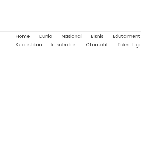
Skip
to
content
Home
Dunia
Nasional
Bisnis
Edutaiment
Kecantikan
kesehatan
Otomotif
Teknologi