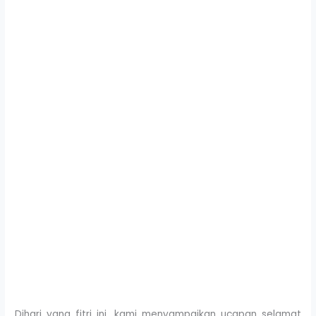
Dihari yang fitri ini, kami menyampaikan ucapan selamat