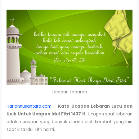
Ucapan Lebaran
Hariannusantara.com
–
Kata Ucapan Lebaran Lucu dan
Unik Untuk Ucapan Idul Fitri 1437 H.
Ucapan saat lebaran
adalah ucapan yang banyak dinanti oleh kerabat yang lain
saat kita Idul Fitri nanti.