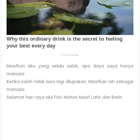
Maafkan Aku yang selalu salah, apa daya saya hanya
manusia
Ketika salah tidak bisa lagi dilupakan, Maafkan lah sebagai
manusia.
Selamat hari raya Idul Fitri, Mohon Maaf Lahir dan Batin.