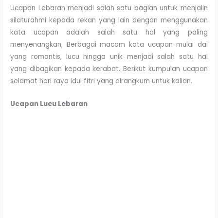
Ucapan Lebaran menjadi salah satu bagian untuk menjalin
silaturahmi kepada rekan yang lain dengan menggunakan
kata ucapan adalah salah satu hal yang paling
menyenangkan, Berbagai macam kata ucapan mulai dai
yang romantis, lucu hingga unik menjadi salah satu hal
yang dibagikan kepada kerabat. Berikut kumpulan ucapan
selamat hari raya idul fitri yang dirangkum untuk kalian.
Ucapan Lucu Lebaran