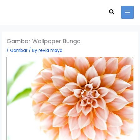
Skip
Search
to
content
Gambar Wallpaper Bunga
/
Gambar
/ By
revia maya