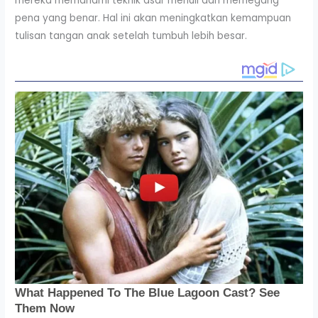
mereka memahami teknik dsar menuli dan memegang
pena yang benar. Hal ini akan meningkatkan kemampuan
tulisan tangan anak setelah tumbuh lebih besar.