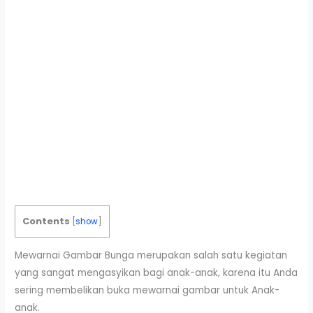
Contents
[
show
]
Mewarnai Gambar Bunga merupakan salah satu kegiatan
yang sangat mengasyikan bagi anak-anak, karena itu Anda
sering membelikan buka mewarnai gambar untuk Anak-
anak.