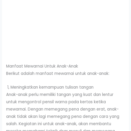
Manfaat Mewarnai Untuk Anak-Anak
Berikut adalah manfaat mewarnai untuk anak-anak:
1, Meningkatkan kemampuan tulisan tangan
Anak-anak perlu memiliki tangan yang kuat dan lentur
untuk mengontrol pensil warna pada kertas ketika
mewarnai. Dengan memegang pena dengan erat, anak-
anak tidak akan lagi memegang pena dengan cara yang
salah. Kegiatan ini untuk anak-anak, akan membantu