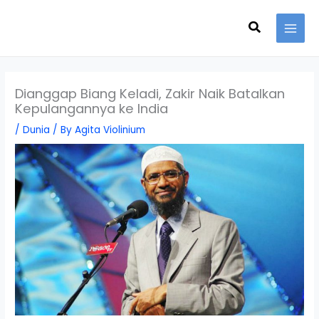
Skip
Search
to
content
Dianggap Biang Keladi, Zakir Naik Batalkan
Kepulangannya ke India
/
Dunia
/ By
Agita Violinium