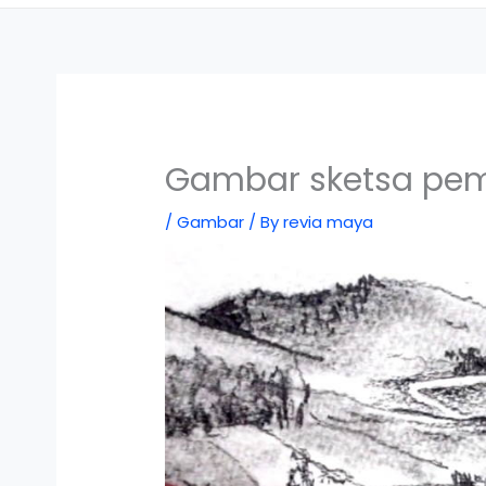
Gambar sketsa p
/
Gambar
/ By
revia maya