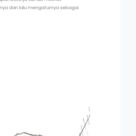
ya dan lalu mengaturnya sebagai