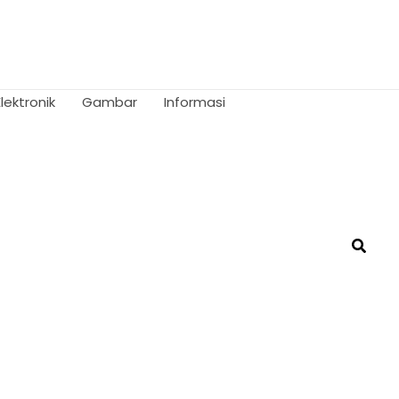
Elektronik
Gambar
Informasi
Searc