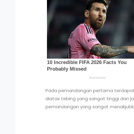
Pada pemandangan pertama terdapat seb
diatas tebing yang sangat tinggi dan 
pemandangan yang sangat menakjubk