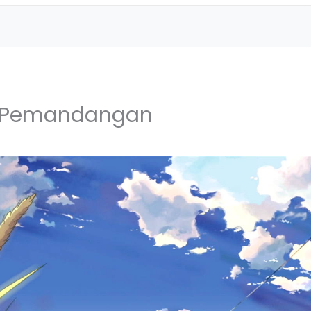
 Pemandangan