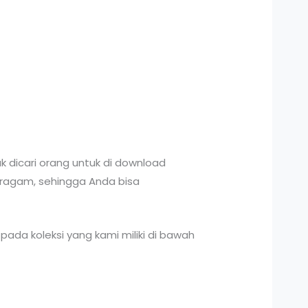
dicari orang untuk di download
 ragam, sehingga Anda bisa
a koleksi yang kami miliki di bawah