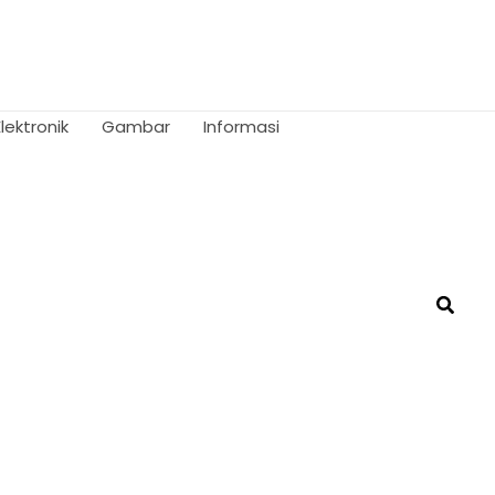
Elektronik
Gambar
Informasi
Searc