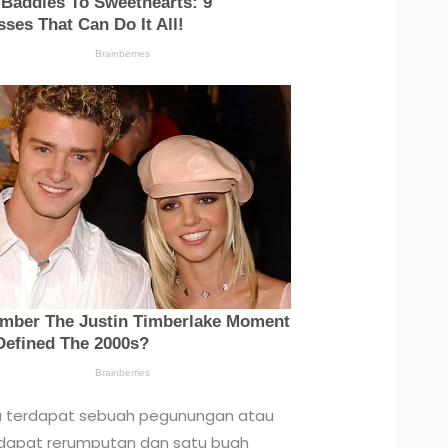
 terdapat sebuah pegunungan atau
rdapat rerumputan dan satu buah