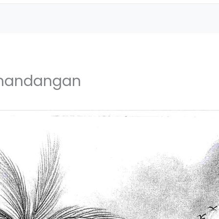
mandangan