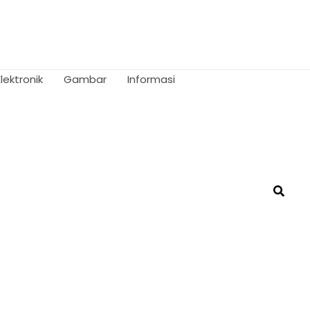
Elektronik
Gambar
Informasi
Searc