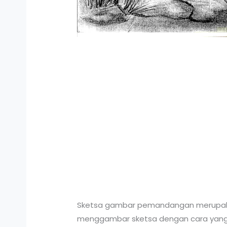
Sketsa gambar pemandangan merupakan
menggambar sketsa dengan cara yang 