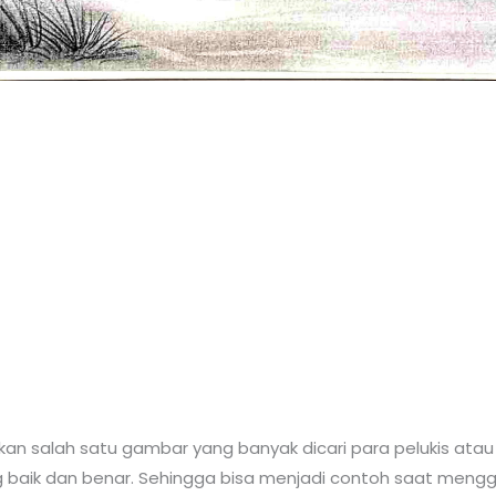
 salah satu gambar yang banyak dicari para pelukis ata
baik dan benar. Sehingga bisa menjadi contoh saat mengg