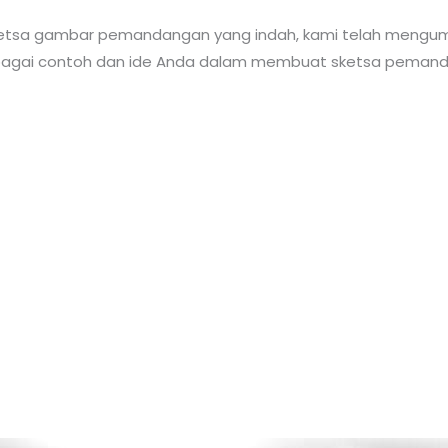
tsa gambar pemandangan yang indah, kami telah mengum
sebagai contoh dan ide Anda dalam membuat sketsa pemandan