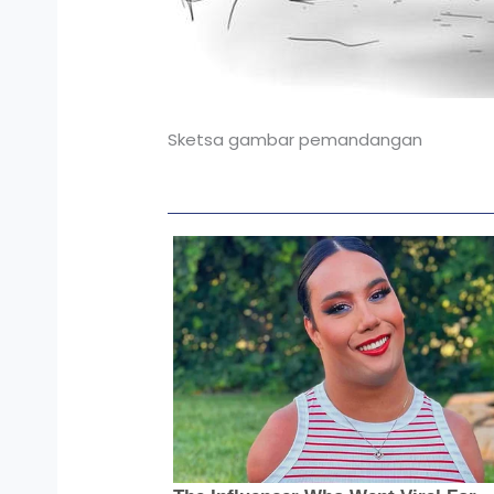
Sketsa gambar pemandangan