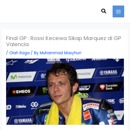
Skip
Search
to
content
Final GP : Rossi Kecewa Sikap Marquez di GP
Valencia
/
Olah Raga
/ By
Muhammad Masyhuri