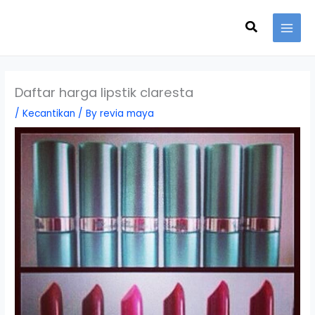
Skip
Search
to
content
Daftar harga lipstik claresta
/
Kecantikan
/ By
revia maya