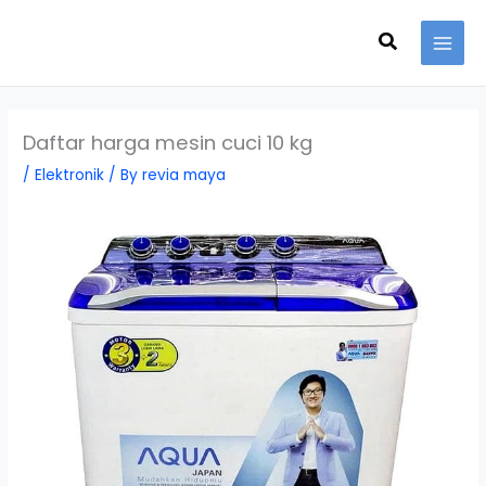
Skip
Search
to
content
Daftar harga mesin cuci 10 kg
/
Elektronik
/ By
revia maya