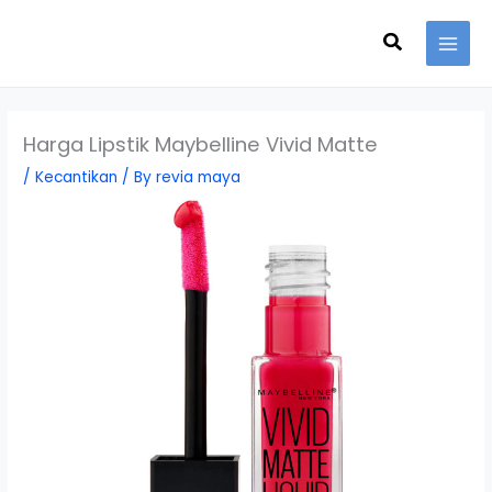
Skip
Search
to
content
Harga Lipstik Maybelline Vivid Matte
/
Kecantikan
/ By
revia maya