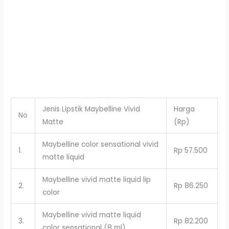
Jenis Lipstik Maybelline Vivid
Harga
No
Matte
(Rp)
Maybelline color sensational vivid
1.
Rp 57.500
matte liquid
Maybelline vivid matte liquid lip
2.
Rp 86.250
color
Maybelline vivid matte liquid
3.
Rp 82.200
color sensational (8 ml)