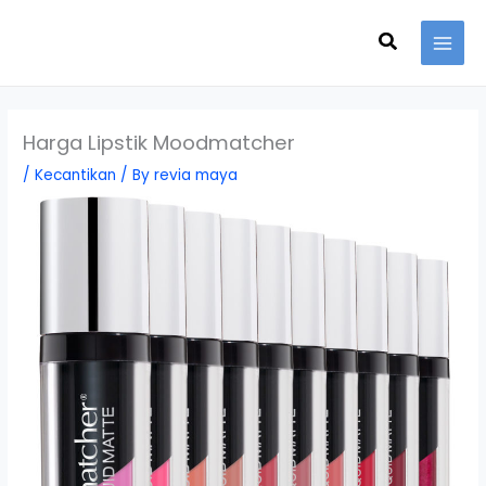
Skip
Search
to
content
Harga Lipstik Moodmatcher
/
Kecantikan
/ By
revia maya