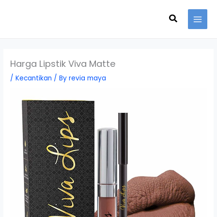
Skip
Search
to
content
Harga Lipstik Viva Matte
/
Kecantikan
/ By
revia maya