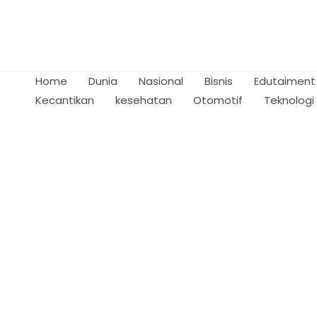
Skip
to
content
Home
Dunia
Nasional
Bisnis
Edutaiment
Kecantikan
kesehatan
Otomotif
Teknologi