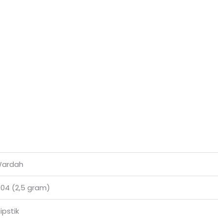
 Wardah
g 04 (2,5 gram)
ipstik