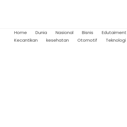
Skip
to
content
Home
Dunia
Nasional
Bisnis
Edutaiment
Kecantikan
kesehatan
Otomotif
Teknologi