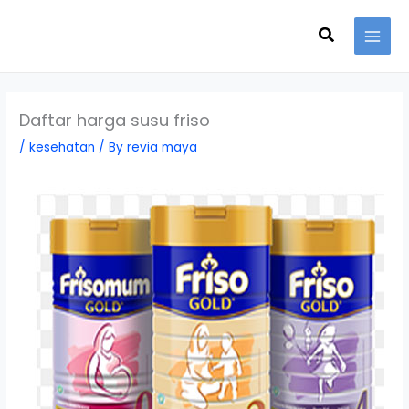
Skip
Search
to
content
Daftar harga susu friso
/
kesehatan
/ By
revia maya