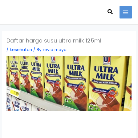
Skip
Search
to
content
Daftar harga susu ultra milk 125ml
/
kesehatan
/ By
revia maya