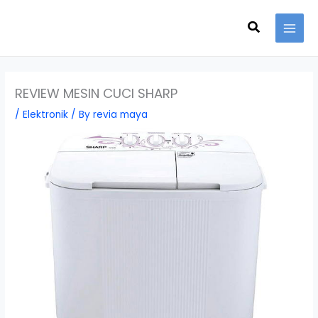
Skip
Search
to
content
REVIEW MESIN CUCI SHARP
/
Elektronik
/ By
revia maya