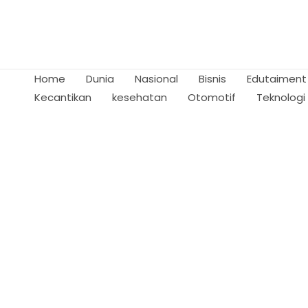
Skip
to
content
Home
Dunia
Nasional
Bisnis
Edutaiment
Kecantikan
kesehatan
Otomotif
Teknologi