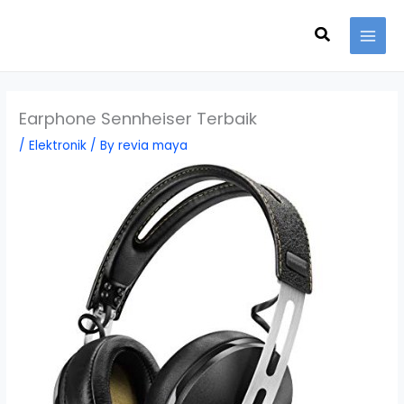
Skip
Search
to
content
Earphone Sennheiser Terbaik
/
Elektronik
/ By
revia maya