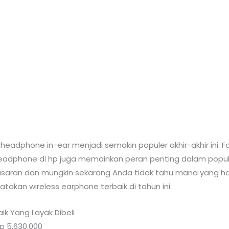
 headphone in-ear menjadi semakin populer akhir-akhir ini
eadphone di hp juga memainkan peran penting dalam popula
asaran dan mungkin sekarang Anda tidak tahu mana yang haru
akan wireless earphone terbaik di tahun ini.
k Yang Layak Dibeli
p 5.630.000