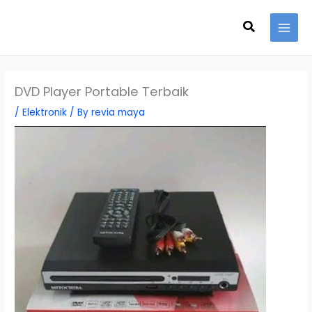
Skip
Search
to
content
DVD Player Portable Terbaik
/
Elektronik
/ By
revia maya