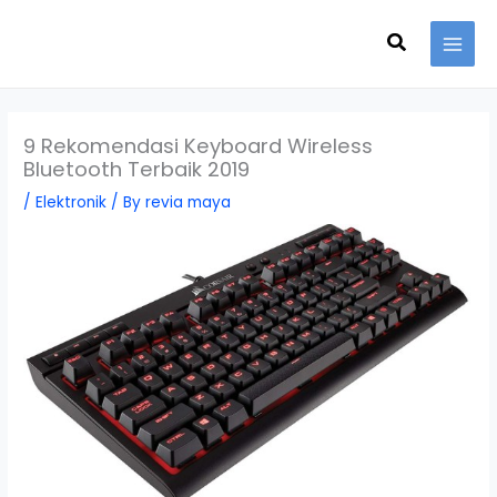
Skip
Search
to
content
9 Rekomendasi Keyboard Wireless
Bluetooth Terbaik 2019
/
Elektronik
/ By
revia maya