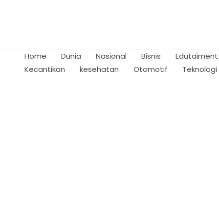
Skip
to
content
Home
Dunia
Nasional
Bisnis
Edutaiment
Kecantikan
kesehatan
Otomotif
Teknologi