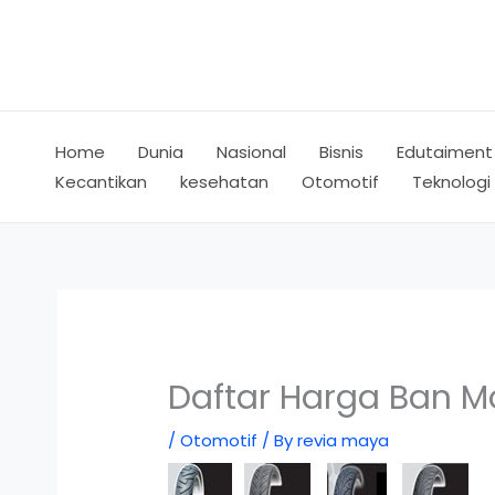
Skip
to
content
Home
Dunia
Nasional
Bisnis
Edutaiment
Kecantikan
kesehatan
Otomotif
Teknologi
Daftar Harga Ban M
/
Otomotif
/ By
revia maya