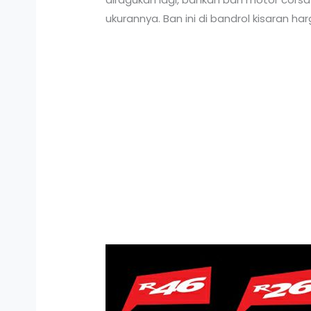
ukurannya. Ban ini di bandrol kisaran h