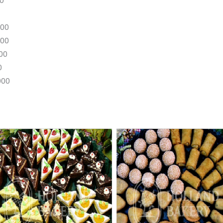
0
000
000
00
0
000