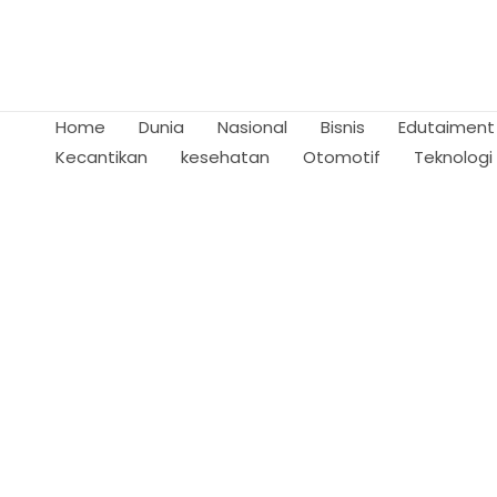
Skip
to
content
Home
Dunia
Nasional
Bisnis
Edutaiment
Kecantikan
kesehatan
Otomotif
Teknologi