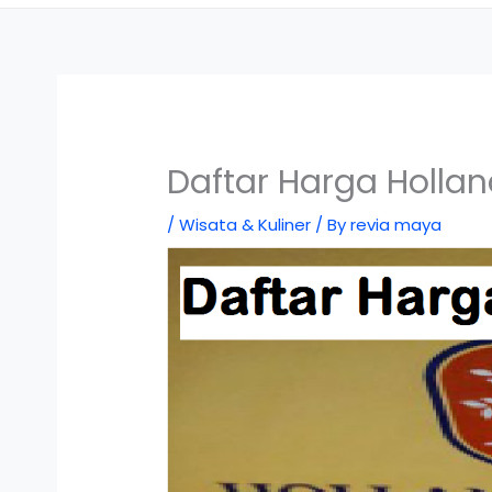
Daftar Harga Hollan
/
Wisata & Kuliner
/ By
revia maya