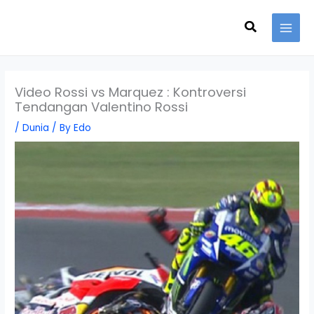
Skip
Search
to
content
Video Rossi vs Marquez : Kontroversi
Tendangan Valentino Rossi
/
Dunia
/ By
Edo