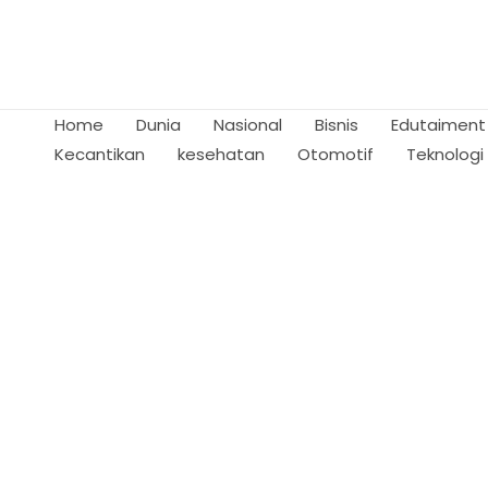
Skip
to
content
Home
Dunia
Nasional
Bisnis
Edutaiment
Kecantikan
kesehatan
Otomotif
Teknologi