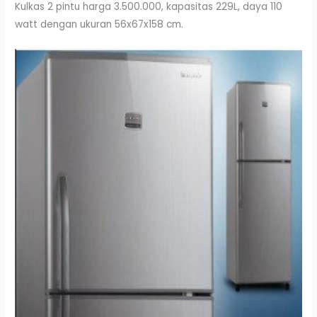
Kulkas 2 pintu harga 3.500.000, kapasitas 229L, daya 110
watt dengan ukuran 56x67x158 cm.